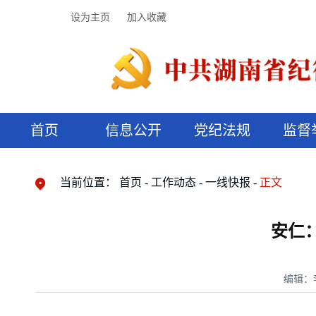
设为主页
加入收藏
首页
信息公开
党纪法规
监督
领导机构
党内法规
监督曝光
执纪审查
廉润湖湘
资料库
工作程序
国家法律
信访举报
党纪政务处分
湖湘好家风
组织机构
纪法课堂
清风文苑
预决算信
漫说纪法
当前位置：
首页
工作动态
一线快报
正文
安仁
编辑：