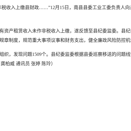
税收入上缴县财政……”12月15日，南县县委工业工委负责人
资产租赁收入未作非税收入上缴，遂反馈至县纪委监委。县纪委
规章制度，规范重大事项议事和财务支出，健全廉政风险防控机
织，发现问题1509个。县纪委监委根据县委巡察移送的问题线索
 龚柏威 通讯员 张婷 陈玲）