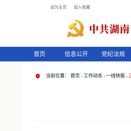
设为主页
加入收藏
首页
信息公开
党纪法规
领导机构
党内法规
监督曝光
执纪审查
廉润湖湘
资料库
工作程序
国家法律
信访举报
党纪政务处分
湖湘好家风
组织机构
纪法课堂
清风文苑
预
漫
当前位置：
首页
工作动态
一线快报