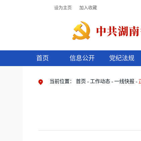
设为主页
加入收藏
首页
信息公开
党纪法规
领导机构
党内法规
监督曝光
执纪审查
廉润湖湘
资料库
工作程序
国家法律
信访举报
党纪政务处分
湖湘好家风
组织机构
纪法课堂
清风文苑
预
漫
当前位置：
首页
工作动态
一线快报