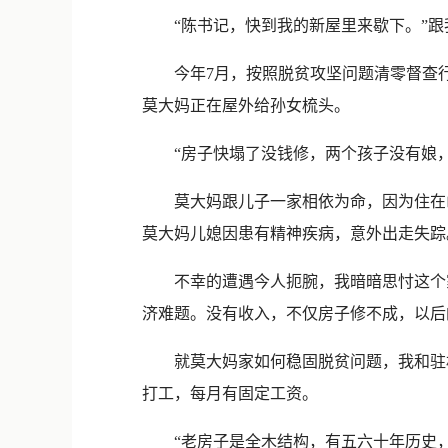
“陈书记，快到我的新屋里来歇下。”跟我
今年7月，按照脱贫攻坚问题清零督查行
莫大妈正在屋外给孙女梳头。
“房子快塌了没钱修，两个孩子没有娘，
莫大妈跟儿子一家相依为命，因为住在山
莫大妈儿媳因患有精神疾病，意外出走失踪
不幸的遭遇今人扼腕，我暗暗思忖这个家
济难题。没有收入，不仅房子修不成，以后
就莫大妈家如何稳固脱贫问题，我和驻村
打工，每月有固定工资。
“老房子是全木结构，有五六十年历史，