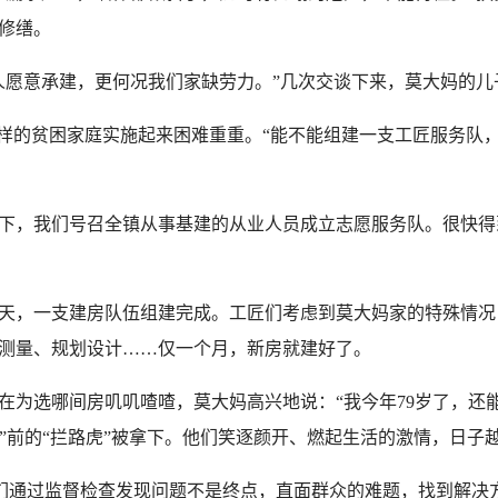
修缮。
愿意承建，更何况我们家缺劳力。”几次交谈下来，莫大妈的儿
的贫困家庭实施起来困难重重。“能不能组建一支工匠服务队
，我们号召全镇从事基建的从业人员成立志愿服务队。很快得到
，一支建房队伍组建完成。工匠们考虑到莫大妈家的特殊情况
测量、规划设计……仅一个月，新房就建好了。
选哪间房叽叽喳喳，莫大妈高兴地说：“我今年79岁了，还能
贫梦”前的“拦路虎”被拿下。他们笑逐颜开、燃起生活的激情，日子
们通过监督检查发现问题不是终点，直面群众的难题，找到解决