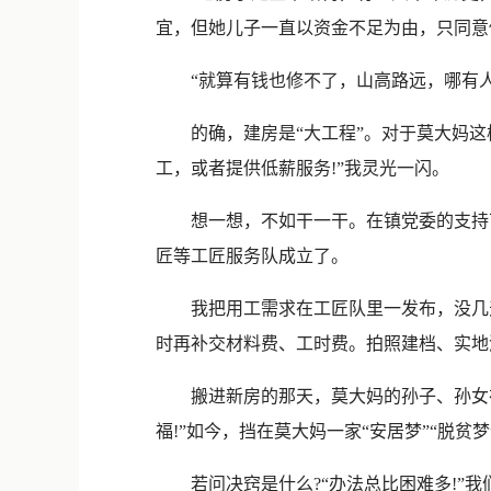
宜，但她儿子一直以资金不足为由，只同意
“就算有钱也修不了，山高路远，哪有人
的确，建房是“大工程”。对于莫大妈这样
工，或者提供低薪服务!”我灵光一闪。
想一想，不如干一干。在镇党委的支持下
匠等工匠服务队成立了。
我把用工需求在工匠队里一发布，没几天
时再补交材料费、工时费。拍照建档、实地
搬进新房的那天，莫大妈的孙子、孙女在为
福!”如今，挡在莫大妈一家“安居梦”“脱
若问决窍是什么?“办法总比困难多!”我