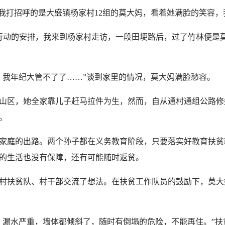
打招呼的是大盛镇杨家村12组的莫大妈，看着她满脸的笑容，
动的安排，我来到杨家村走访，一段田埂路后，过了竹林便是莫
我年纪大管不了了……”谈到家里的情况，莫大妈满脸愁容。
区，她全家靠儿子赶马拉件为生，然而，自从通村通组公路修
。
庭的出路。两个孙子都在义务教育阶段，只要落实好教育扶贫
的生活也没有保障，还有可能随时返贫。
扶贫队、村干部交流了想法。在扶贫工作队员的鼓励下，莫大
漏水严重，墙体都倾斜了，随时有倒塌的危险，不能再住。”扶