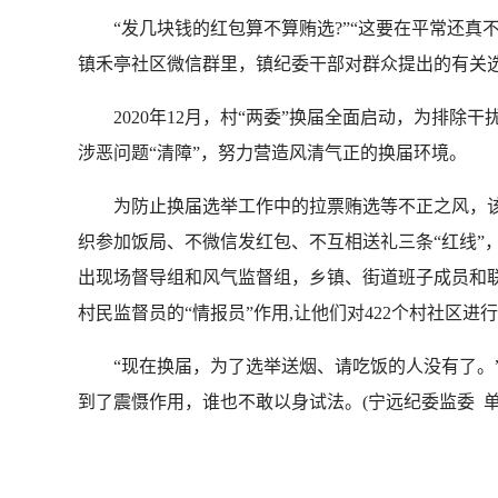
“发几块钱的红包算不算贿选?”“这要在平常还真
镇禾亭社区微信群里，镇纪委干部对群众提出的有关
2020年12月，村“两委”换届全面启动，为排除干
涉恶问题“清障”，努力营造风清气正的换届环境。
为防止换届选举工作中的拉票贿选等不正之风，该县
织参加饭局、不微信发红包、不互相送礼三条“红线”
出现场督导组和风气监督组，乡镇、街道班子成员和联
村民监督员的“情报员”作用,让他们对422个村社
“现在换届，为了选举送烟、请吃饭的人没有了。”
到了震慑作用，谁也不敢以身试法。(宁远纪委监委 单