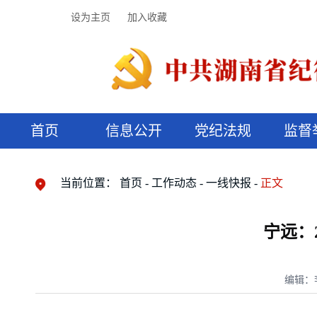
设为主页
加入收藏
首页
信息公开
党纪法规
监督
领导机构
党内法规
监督曝光
执纪审查
廉润湖湘
资料库
工作程序
国家法律
信访举报
党纪政务处分
湖湘好家风
组织机构
纪法课堂
清风文苑
预决算信
漫说纪法
当前位置：
首页
工作动态
一线快报
正文
宁远：
编辑：