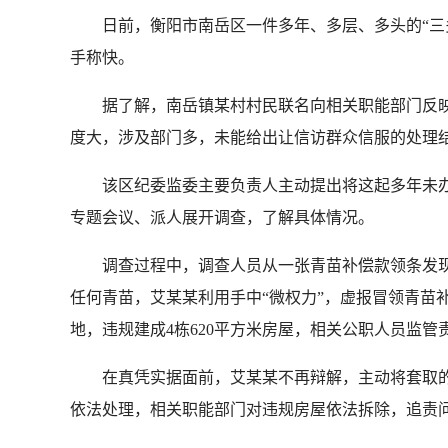
日前，衡阳市南岳区一件多年、多层、多头的“三多
手称快。
据了解，南岳镇某村村民联名向相关职能部门反映
度大，涉及部门多，未能给出让信访群众信服的处理
该区纪委监委主要负责人主动提出将这起多年未办
专题会议、派人展开调查，了解具体情况。
调查过程中，调查人员从一张青苗补偿款领条发现
任何青苗，艾某某利用手中“微权力”，虚报冒领青苗
地，违规建成4栋620平方米房屋，相关公职人员监
在真凭实据面前，艾某某不再辩解，主动将套取的1
依法处理，相关职能部门对违规房屋依法拆除，追责问责