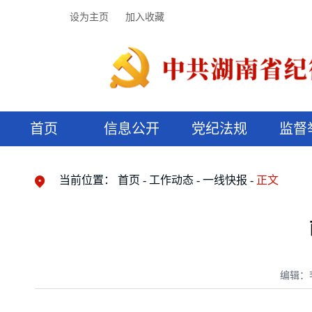
设为主页
加入收藏
首页
信息公开
党纪法规
监督
领导机构
党内法规
监督曝光
执纪审查
廉润湖湘
资料库
工作程序
国家法律
信访举报
党纪政务处分
湖湘好家风
组织机构
纪法课堂
清风文苑
预决算信
漫说纪法
当前位置：
首页
工作动态
一线快报
正文
编辑：