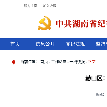
设为主页
加入收藏
首页
信息公开
党纪法规
监督
领导机构
党内法规
监督曝光
执纪审查
廉润湖湘
资料库
工作程序
国家法律
信访举报
党纪政务处分
湖湘好家风
组织机构
纪法课堂
清风文苑
预决算信
漫说纪法
当前位置：
首页
工作动态
一线快报
正文
赫山区：
编辑：