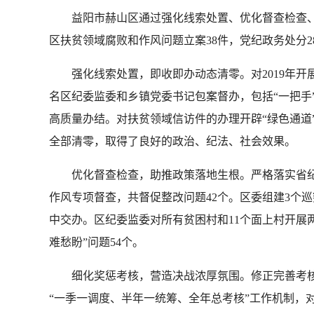
益阳市赫山区通过强化线索处置、优化督查检查、细化
区扶贫领域腐败和作风问题立案38件，党纪政务处分28
强化线索处置，即收即办动态清零。对2019年开展的
名区纪委监委和乡镇党委书记包案督办，包括“一把手
高质量办结。对扶贫领域信访件的办理开辟“绿色通道
全部清零，取得了良好的政治、纪法、社会效果。
优化督查检查，助推政策落地生根。严格落实省纪委监
作风专项督查，共督促整改问题42个。区委组建3个巡
中交办。区纪委监委对所有贫困村和11个面上村开展两轮
难愁盼”问题54个。
细化奖惩考核，营造决战浓厚氛围。修正完善考核
“一季一调度、半年一统筹、全年总考核”工作机制，