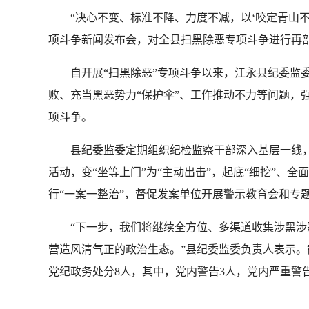
“决心不变、标准不降、力度不减，以‘咬定青山不放松
项斗争新闻发布会，对全县扫黑除恶专项斗争进行再
自开展“扫黑除恶”专项斗争以来，江永县纪委监委坚
败、充当黑恶势力“保护伞”、工作推动不力等问题，强
项斗争。
县纪委监委定期组织纪检监察干部深入基层一线，
活动，变“坐等上门”为“主动出击”，起底“细挖”、
行“一案一整治”，督促发案单位开展警示教育会和专
“下一步，我们将继续全方位、多渠道收集涉黑涉恶
营造风清气正的政治生态。”县纪委监委负责人表示。截
党纪政务处分8人，其中，党内警告3人，党内严重警告1