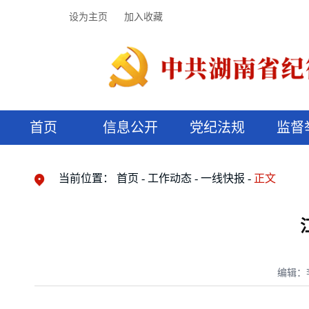
设为主页
加入收藏
首页
信息公开
党纪法规
监督
领导机构
党内法规
监督曝光
执纪审查
廉润湖湘
资料库
工作程序
国家法律
信访举报
党纪政务处分
湖湘好家风
组织机构
纪法课堂
清风文苑
预决算信
漫说纪法
当前位置：
首页
工作动态
一线快报
正文
编辑：