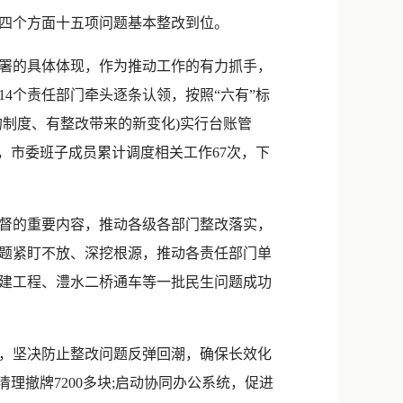
新浪微博
四个方面十五项问题基本整改到位。
QQ
署的具体体现，作为推动工作的有力抓手，
微信
4个责任部门牵头逐条认领，按照“六有”标
制度、有整改带来的新变化)实行台账管
，市委班子成员累计调度相关工作67次，下
督的重要内容，推动各级各部门整改落实，
题紧盯不放、深挖根源，推动各责任部门单
扩建工程、澧水二桥通车等一批民生问题成功
，坚决防止整改问题反弹回潮，确保长效化
理撤牌7200多块;启动协同办公系统，促进