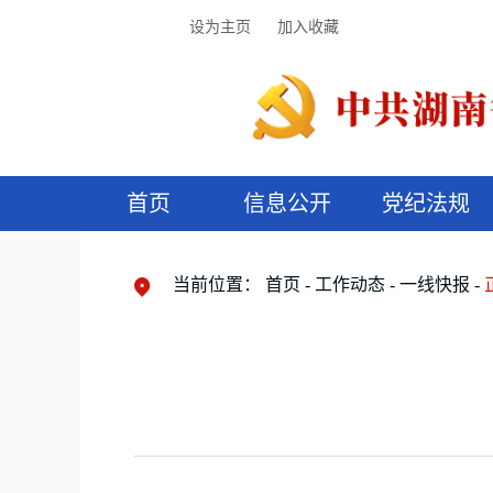
设为主页
加入收藏
首页
信息公开
党纪法规
领导机构
党内法规
监督曝光
执纪审查
廉润湖湘
资料库
工作程序
国家法律
信访举报
党纪政务处分
湖湘好家风
组织机构
纪法课堂
清风文苑
预
漫
当前位置：
首页
工作动态
一线快报