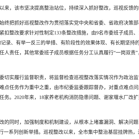
来，该市坚决提高整治站位，持续深入抓好整改，巡视反馈的
终把抓好巡视整改作为贯彻落实党中央和省委、省政府决策部
扣整改要求针对性制定133条整改措施，由9名市委班子成员、1
的记录、有举一反三的举措、有阶段性的效果体现、有长期坚持的
任人责任，其他常委班子成员根据任务分工认真履行“一岗双责”
切实履行监督职责，将监督检查巡视整改落实情况作为政治监
难点任务作为重中之重，由市纪委监委跟踪督办，对重点难点问
任务。2020年来，18家养老机构消防隐患问题、谢家堰水厂改
的同时，加强制度和机制建设，从根本上堵塞漏洞、解决问题
行一系列创新举措。巡视整改以来，全市集中整治基层挂牌热，清