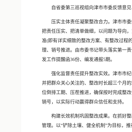
自省委第三巡视组向津市市委反馈意见以
压实主体责任凝聚整改合力。津市市委始
把责任压实、把清单做细，以问题为导向，紧
准(即有详实细致的整改方案、有整改过程
理、销号推进。由市委书记带头落实第一责
发工作提醒函36份、编发通报5期。
强化监督责任提升整改实效。津市市纪委
并把群众关心关注的、整改时长超三个月的
位倒排工期、压茬推进，确保按时完成整改
销号，以实际行动赢得群众信任和支持。
构建长效机制巩固整改成果。在抓好整改
管理。以“铲除土壤、健全机制”为目标，推