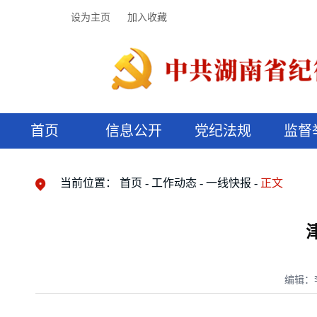
设为主页
加入收藏
首页
信息公开
党纪法规
监督
领导机构
党内法规
监督曝光
执纪审查
廉润湖湘
资料库
工作程序
国家法律
信访举报
党纪政务处分
湖湘好家风
组织机构
纪法课堂
清风文苑
预决算信
漫说纪法
当前位置：
首页
工作动态
一线快报
正文
编辑：