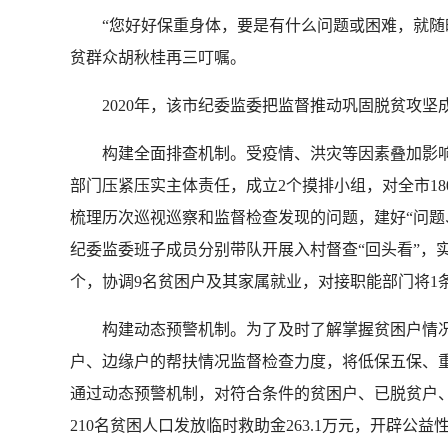
“您好好保重身体，要是有什么问题或困难，就随时
贫群众胡秋桂再三叮嘱。
2020年，该市纪委监委把监督推动巩固脱贫攻坚成
构建全面排查机制。受疫情、洪灾等因素叠加影响，
部门压紧压实主体责任，成立2个摸排小组，对全市18
梳理历次巡视巡察和监督检查发现的问题，建好“问题
纪委监委班子成员分别带队开展入村督查“回头看”，
个，协调9名贫困户及其家属就业，对接职能部门将1
构建动态预警机制。为了及时了解掌握贫困户情况，按
户、边缘户的帮扶情况监督检查力度，将低保五保、重
通过动态预警机制，对符合条件的贫困户、已脱贫户、
210名贫困人口发放临时救助金263.1万元，开辟公益