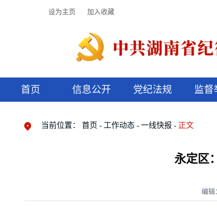
设为主页
加入收藏
首页
信息公开
党纪法规
监督
领导机构
党内法规
监督曝光
执纪审查
廉润湖湘
资料库
工作程序
国家法律
信访举报
党纪政务处分
湖湘好家风
组织机构
纪法课堂
清风文苑
预决算信
漫说纪法
当前位置：
首页
工作动态
一线快报
正文
永定区
编辑