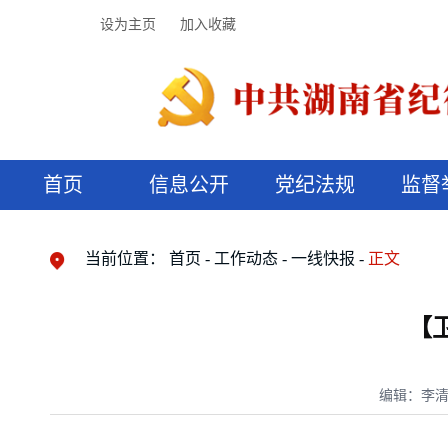
设为主页
加入收藏
首页
信息公开
党纪法规
监督
领导机构
党内法规
监督曝光
执纪审查
廉润湖湘
资料库
工作程序
国家法律
信访举报
党纪政务处分
湖湘好家风
组织机构
纪法课堂
清风文苑
预决算信
漫说纪法
当前位置：
首页
工作动态
一线快报
正文
【
编辑：李清