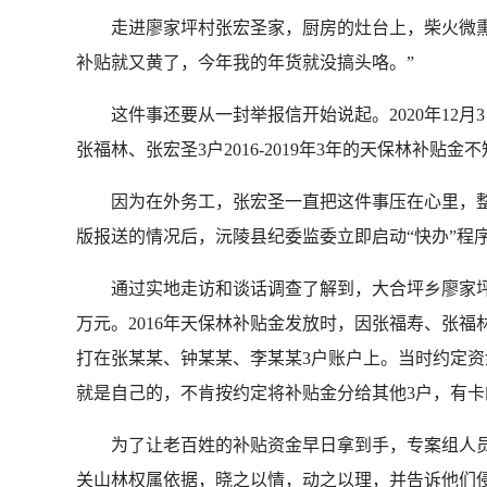
走进廖家坪村张宏圣家，厨房的灶台上，柴火微熏，
补贴就又黄了，今年我的年货就没搞头咯。”
这件事还要从一封举报信开始说起。2020年12月
张福林、张宏圣3户2016-2019年3年的天保林补
因为在外务工，张宏圣一直把这件事压在心里，整整
版报送的情况后，沅陵县纪委监委立即启动“快办”程
通过实地走访和谈话调查了解到，大合坪乡廖家坪村刘家
万元。2016年天保林补贴金发放时，因张福寿、张福
打在张某某、钟某某、李某某3户账户上。当时约定资
就是自己的，不肯按约定将补贴金分给其他3户，有卡的
为了让老百姓的补贴资金早日拿到手，专案组人员
关山林权属依据，晓之以情，动之以理，并告诉他们