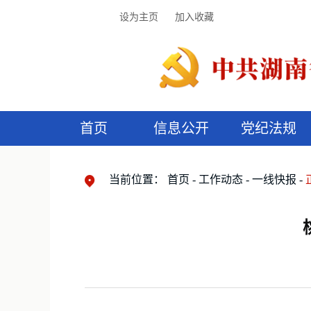
设为主页
加入收藏
首页
信息公开
党纪法规
领导机构
党内法规
监督曝光
执纪审查
廉润湖湘
资料库
工作程序
国家法律
信访举报
党纪政务处分
湖湘好家风
组织机构
纪法课堂
清风文苑
预
漫
当前位置：
首页
工作动态
一线快报