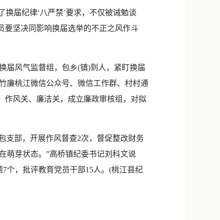
新浪微博
换届纪律‘八严禁’要求，不仅被诫勉谈
QQ
党员要坚决同影响换届选举的不正之风作斗
微信
”换届风气监督组，包乡(镇)到人，紧盯换届
竹廉桃江微信公众号、微信工作群、村村通
关、作风关、廉洁关，成立廉政审核组，对拟
。
村包支部，开展作风督查2次，督促整改财务
在萌芽状态。”高桥镇纪委书记刘科文说
7个，批评教育党员干部15人。(桃江县纪