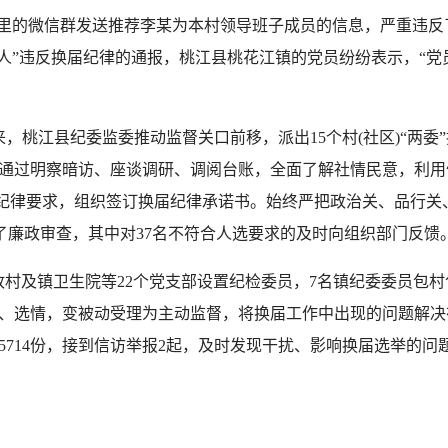
的微信群发送推荐李某为本村领导班子成员的信息，严重违反了
边人”违反换届纪律的通报，桃江县桃花江镇的党员纷纷表示，“
，桃江县纪委监委推动监督关口前移，派出15个村(社区)“两委
通过明察暗访、座谈调研、调阅台账，全面了解社情民意，利用
禁”纪律要求，组织签订换届纪律承诺书。始终严把政治关、品行
进行了廉政审查，其中对37名不符合人选要求的及时向组织部门反馈
政村及镇卫生院等22个党支部设置纪检委员，7名镇纪委委员包
情、选情，变被动受理为主动监督，将换届工作中出现的问题解决
714份，接到信访举报2起，及时发现干扰、影响换届选举的问题