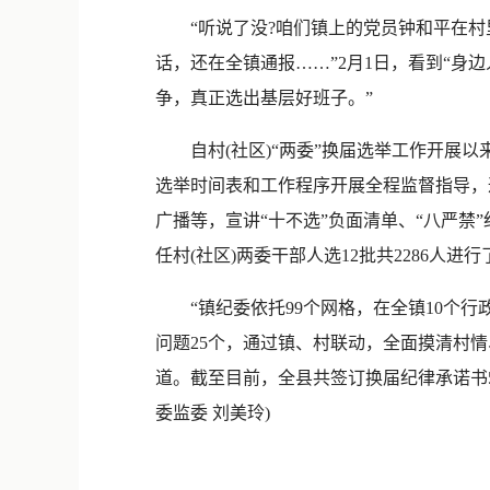
“听说了没?咱们镇上的党员钟和平在村里
话，还在全镇通报……”2月1日，看到“身
争，真正选出基层好班子。”
自村(社区)“两委”换届选举工作开展以来
选举时间表和工作程序开展全程监督指导，
广播等，宣讲“十不选”负面清单、“八严
任村(社区)两委干部人选12批共2286人
“镇纪委依托99个网格，在全镇10个行
问题25个，通过镇、村联动，全面摸清村
道。截至目前，全县共签订换届纪律承诺书5
委监委 刘美玲)