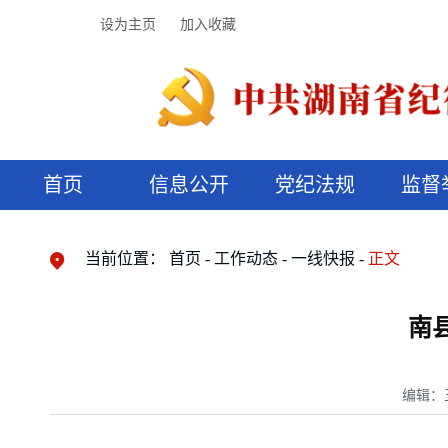
设为主页
加入收藏
首页
信息公开
党纪法规
监督
领导机构
党内法规
监督曝光
执纪审查
廉润湖湘
资料库
工作程序
国家法律
信访举报
党纪政务处分
湖湘好家风
组织机构
纪法课堂
清风文苑
预决算信
漫说纪法
当前位置：
首页
工作动态
一线快报
正文
南
编辑：