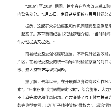
“2016年至2018年期间，徐小春在危房改造竣
内警告处分。”1月25日，南县茅草街镇八百弓村党
据悉，这起群众身边腐败和作风问题典型案例是南
一起案子。茅草街镇纪委书记徐梦瑶介绍，“当时时
件办理提质又提效。”
南县纪委监委强化履职担当，不断提升监督效能，结
片区，在县纪委监委的统一领导和纪检监察室的对口
够、熟人监督难等现实问题。
据了解，去年以来，在开展群众身边腐败和作风问题专
索”，“压案积案”变“提质提效化案”，综合施策，大
不上肩等腐败和作风问题。严肃查处了县卫健局扶贫
款等典型案例，以钉钉子精神管好“微权力”、惩治“微