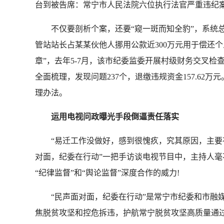
台到被告席：常宁市人民法院六位执行法官严重违纪案
不仅要剖析个案，还要“窥一斑而知全豹”，系统总结
管站站长占某某伙他人挪用公款近300万元用于偿还
章”，去年5-7月，该市纪委监委开展村级财务交叉检
全面梳理，发现问题237个，退缴违规资金157.6
理办法。
运用电视问政曝光手段倒逼责任落实
“易迁工作没做好，感到很愧疚，究其原因，主要有…
对面，纪委在行动”一把手访谈电视节目中，主持人毫
“纪律监督”和“舆论监督”深度合作的威力!
“民声面对面，纪委在行动”是常宁市纪委和市融媒体
焦脱贫攻坚和控危拆违，护航常宁脱贫攻坚高质量通过