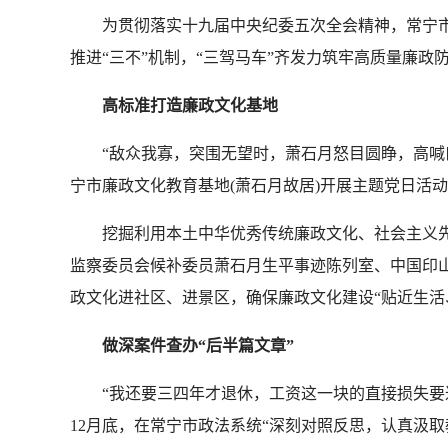
为贯彻落实十九届中央纪委五次全会精神，常宁市高
推进“三不”机制，“三驾马车”齐发力筑牢高质量廉政
高标准打造廉政文化基地
“敌众我寡，突围无望时，萧石月怒目圆睁，高喊口号
宁市廉政文化教育基地(萧石月故居)开展主题党日活动
挖掘利用本土中华优秀传统廉政文化、社会主义先进
监察委员会候补委员萧石月生平事迹陈列室、中国印
政文化进社区、进景区，确保廉政文化建设“贴近生活
做深案件查办“后半篇文章”
“我还要三四年才退休，工资这一块的直接损失要达
12月底，在常宁市政法系统“深刻对照反思，认真汲