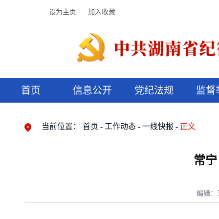
设为主页
加入收藏
首页
信息公开
党纪法规
监督
领导机构
党内法规
监督曝光
执纪审查
廉润湖湘
资料库
工作程序
国家法律
信访举报
党纪政务处分
湖湘好家风
组织机构
纪法课堂
清风文苑
预决算信
漫说纪法
当前位置：
首页
工作动态
一线快报
正文
常宁
编辑：