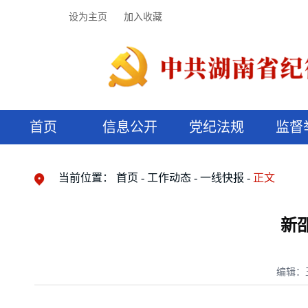
设为主页
加入收藏
首页
信息公开
党纪法规
监督
领导机构
党内法规
监督曝光
执纪审查
廉润湖湘
资料库
工作程序
国家法律
信访举报
党纪政务处分
湖湘好家风
组织机构
纪法课堂
清风文苑
预决算信
漫说纪法
当前位置：
首页
工作动态
一线快报
正文
新
编辑：