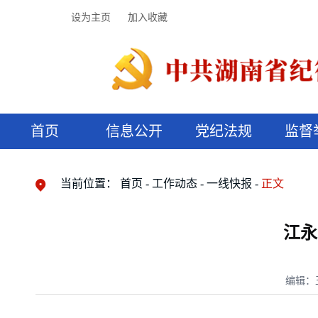
设为主页
加入收藏
首页
信息公开
党纪法规
监督
领导机构
党内法规
监督曝光
执纪审查
廉润湖湘
资料库
工作程序
国家法律
信访举报
党纪政务处分
湖湘好家风
组织机构
纪法课堂
清风文苑
预决算信
漫说纪法
当前位置：
首页
工作动态
一线快报
正文
江永
编辑：