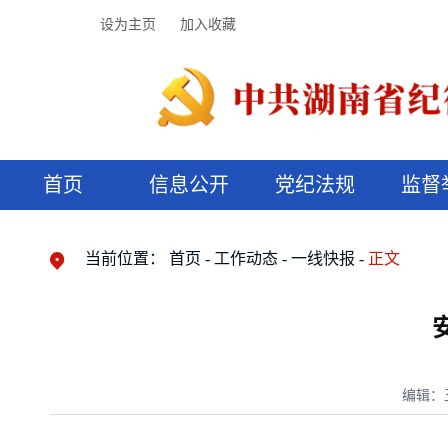
设为主页
加入收藏
首页
信息公开
党纪法规
监督
领导机构
党内法规
监督曝光
执纪审查
廉润湖湘
资料库
工作程序
国家法律
信访举报
党纪政务处分
湖湘好家风
组织机构
纪法课堂
清风文苑
预决算信
漫说纪法
当前位置：
首页
工作动态
一线快报
正文
编辑：