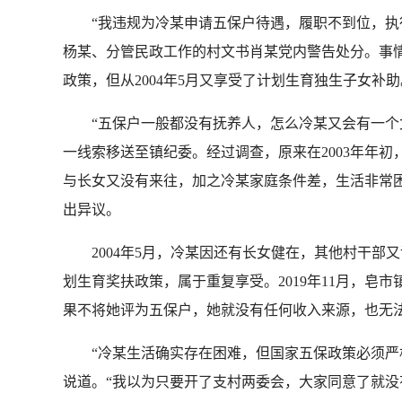
“我违规为冷某申请五保户待遇，履职不到位，执行政
杨某、分管民政工作的村文书肖某党内警告处分。事情要
政策，但从2004年5月又享受了计划生育独生子女补助
“五保户一般都没有抚养人，怎么冷某又会有一个女
一线索移送至镇纪委。经过调查，原来在2003年年
与长女又没有来往，加之冷某家庭条件差，生活非常
出异议。
2004年5月，冷某因还有长女健在，其他村干部
划生育奖扶政策，属于重复享受。2019年11月，
果不将她评为五保户，她就没有任何收入来源，也无
“冷某生活确实存在困难，但国家五保政策必须严格
说道。“我以为只要开了支村两委会，大家同意了就