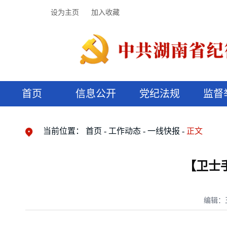
设为主页
加入收藏
首页
信息公开
党纪法规
监督
领导机构
党内法规
监督曝光
执纪审查
廉润湖湘
资料库
工作程序
国家法律
信访举报
党纪政务处分
湖湘好家风
组织机构
纪法课堂
清风文苑
预决算信
漫说纪法
当前位置：
首页
工作动态
一线快报
正文
【卫士手
编辑：