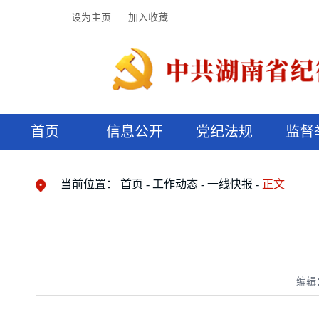
设为主页
加入收藏
首页
信息公开
党纪法规
监督
领导机构
党内法规
监督曝光
执纪审查
廉润湖湘
资料库
工作程序
国家法律
信访举报
党纪政务处分
湖湘好家风
组织机构
纪法课堂
清风文苑
预决算信
漫说纪法
当前位置：
首页
工作动态
一线快报
正文
编辑