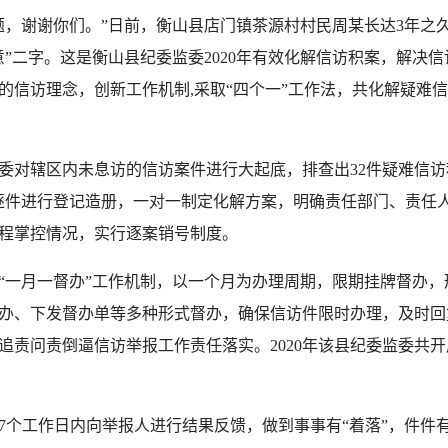
谢谢你们。”日前，衡山县店门镇茶源村村民周某长达3年之
”二字。这是衡山县纪委监委2020年有效化解信访积案，解决信
的信访理念，创新工作机制,采取“四个一”工作法，共化解疑难信
委对辖区内未息访的信访案件进行大起底，排查出32件疑难信访
逐件进行登记造册，一对一制定化解方案，明确责任部门、责任
程掌控情况，实行逐案销号制度。
一月一督办”工作机制，以一个月为办理周期，限期挂牌督办，
办、下发督办单等多种形式督办，确保信访件限时办理，及时回
责问责倒逼信访举报工作责任落实。2020年该县纪委监委共开展
工作日内向举报人进行结果反馈，做到事事有“着落”，件件有