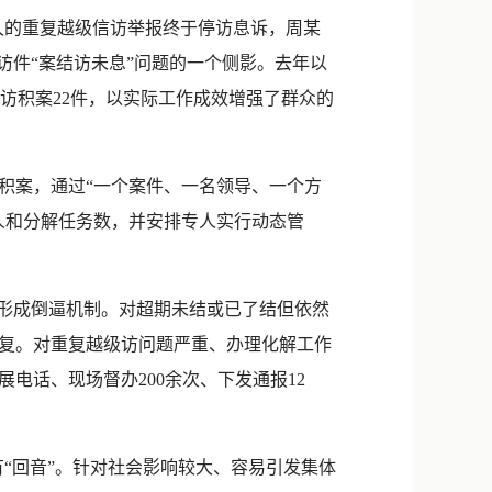
新浪微博
久的重复越级信访举报终于停访息诉，周某
QQ
访件“案结访未息”问题的一个侧影。去年以
访积案22件，以实际工作成效增强了群众的
微信
积案，通过“一个案件、一名领导、一个方
人和分解任务数，并安排专人实行动态管
形成倒逼机制。对超期未结或已了结但依然
复。对重复越级访问题严重、办理化解工作
电话、现场督办200余次、下发通报12
“回音”。针对社会影响较大、容易引发集体