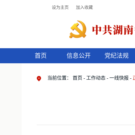
设为主页
加入收藏
首页
信息公开
党纪法规
领导机构
党内法规
监督曝光
执纪审查
廉润湖湘
资料库
工作程序
国家法律
信访举报
党纪政务处分
湖湘好家风
组织机构
纪法课堂
清风文苑
预
漫
当前位置：
首页
工作动态
一线快报