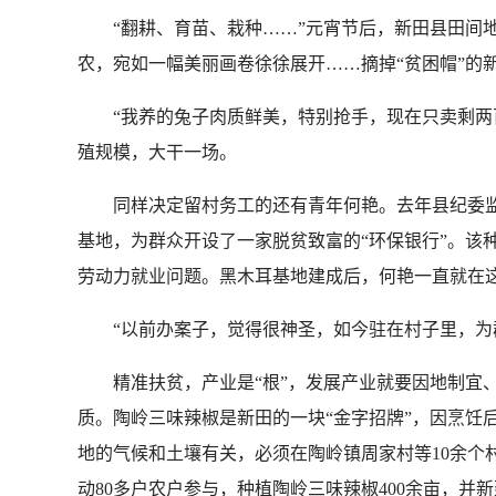
“翻耕、育苗、栽种……”元宵节后，新田县田间地
农，宛如一幅美丽画卷徐徐展开……摘掉“贫困帽”的
“我养的兔子肉质鲜美，特别抢手，现在只卖剩两百
殖规模，大干一场。
同样决定留村务工的还有青年何艳。去年县纪委监委
基地，为群众开设了一家脱贫致富的“环保银行”。该种
劳动力就业问题。黑木耳基地建成后，何艳一直就在这
“以前办案子，觉得很神圣，如今驻在村子里，为群
精准扶贫，产业是“根”，发展产业就要因地制宜、
质。陶岭三味辣椒是新田的一块“金字招牌”，因烹饪
地的气候和土壤有关，必须在陶岭镇周家村等10余个村
动80多户农户参与，种植陶岭三味辣椒400余亩，