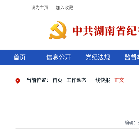
设为主页
加入收藏
首页
信息公开
党纪法规
监督
领导机构
党内法规
监督曝光
执纪审查
廉润湖湘
资料库
工作程序
国家法律
信访举报
党纪政务处分
湖湘好家风
组织机构
纪法课堂
清风文苑
预决算信
漫说纪法
当前位置：
首页
工作动态
一线快报
正文
编辑：