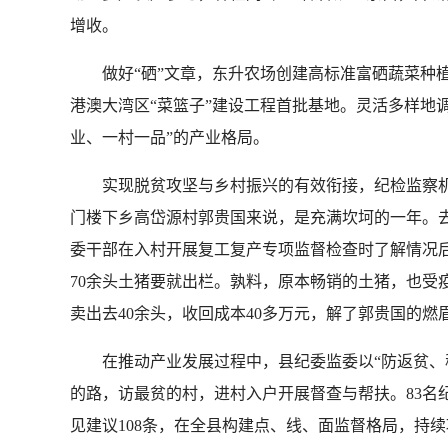
增收。
做好“硒”文章，东升农场创建高标准富硒蔬菜种植核
港澳大湾区“菜篮子”建设工程首批基地。灵活多样地
业、一村一品”的产业格局。
实现脱贫攻坚与乡村振兴的有效衔接，纪检监察机关
门楼下乡高岱源村郭贵国来说，是充满坎坷的一年。去
委干部在入村开展复工复产专项监督检查时了解情况后
70余头土猪要就出栏。孰料，原本畅销的土猪，也
卖出去40余头，收回成本40多万元，解了郭贵国的燃
在推动产业发展过程中，县纪委监委以“防返贫、稳
的路，访最贫的村，进村入户开展督查与帮扶。83名
见建议108条，在全县构建点、线、面监督格局，持