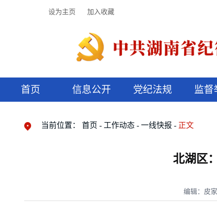
设为主页
加入收藏
首页
信息公开
党纪法规
监督
领导机构
党内法规
监督曝光
执纪审查
廉润湖湘
资料库
工作程序
国家法律
信访举报
党纪政务处分
湖湘好家风
组织机构
纪法课堂
清风文苑
预决算信
漫说纪法
当前位置：
首页
工作动态
一线快报
正文
北湖区：
编辑：皮家