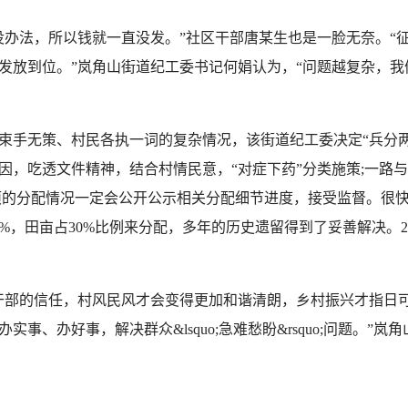
法，所以钱就一直没发。”社区干部唐某生也是一脸无奈。“
发放到位。”岚角山街道纪工委书记何娟认为，“问题越复杂，
手无策、村民各执一词的复杂情况，该街道纪工委决定“兵分两
因，吃透文件精神，结合村情民意，“对症下药”分类施策;一路
项的分配情况一定会公开公示相关分配细节进度，接受监督。很
%，田亩占30%比例来分配，多年的历史遗留得到了妥善解决。2
任，村风民风才会变得更加和谐清朗，乡村振兴才指日可待&hell
事、办好事，解决群众&lsquo;急难愁盼&rsquo;问题。”