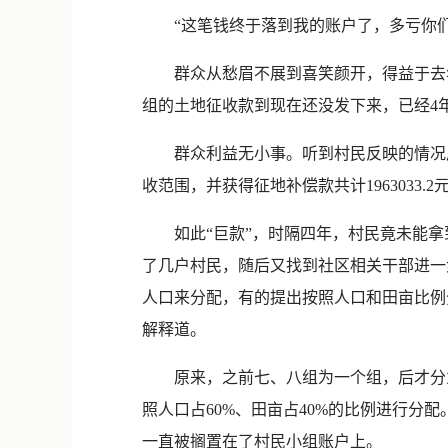
“这笔钱终于落到我的账户了，多亏你们纪委
群众从愁眉不展到喜笑颜开，得益于去年
组的土地征收款到现在还没发下来，已经4
群众利益无小事。听到村民反映的情况后，该
收范围，并获得征地补偿款共计1963033.2
如此“巨款”，时隔四年，村民竟未能拿到
了几户村民，随后又找到社区相关干部进一
人口来分配，有的提出按照人口和田亩比例
解释道。
原来，之前七、八组为一个组，后才分为
照人口占60%、田亩占40%的比例进行分
一直被搁置在了村民小组账户上。