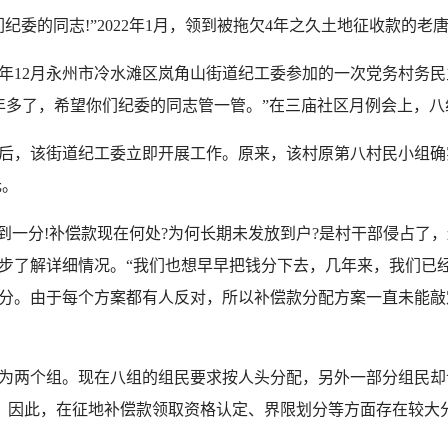
的同志!”2022年1月，领到被拖欠4年之久土地征收款的老
12月永州市冷水滩区岚角山街道纪工委参加的一次党务村务民
年多了，希望你们纪委的同志管一管。”在三庙社区月例会上，
街道纪工委立即开展工作。原来，该村原第八村民小组确实有25
元。
一分!补偿款现在何处?为何长期未发放到户?是村干部侵占了，
步了解详细情况。“我们也想早早把钱分下去，几年来，我们已
分。由于每个方案都有人反对，所以补偿款分配方案一直未能敲
两个组。现在八组的组民要求按人头分配，另外一部分组民却
配。因此，在征地补偿款领取资格认定、界限划分等方面存在较大