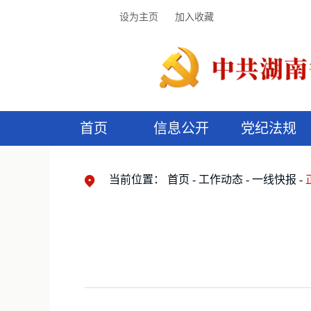
设为主页
加入收藏
首页
信息公开
党纪法规
领导机构
党内法规
监督曝光
执纪审查
廉润湖湘
资料库
工作程序
国家法律
信访举报
党纪政务处分
湖湘好家风
组织机构
纪法课堂
清风文苑
预
漫
当前位置：
首页
工作动态
一线快报