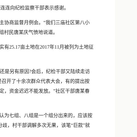
新浪微博
唐连连向纪检监察干部表示感谢。
QQ
主协商监督月例会。“我们三庙社区第八小
微信
八组村民唐某庆气愤地说道。
.17亩土地在2017年11月被列为土地征
还是另有原因?会后，纪检干部又陆续走访
经召开了十余次群众代表大会，有的提出按
定，资金迟迟不能发放。”社区干部唐某春
认为七组、八组是一个组分出来的，应该按
分歧，村干部调解多次无果，该笔“巨款”就