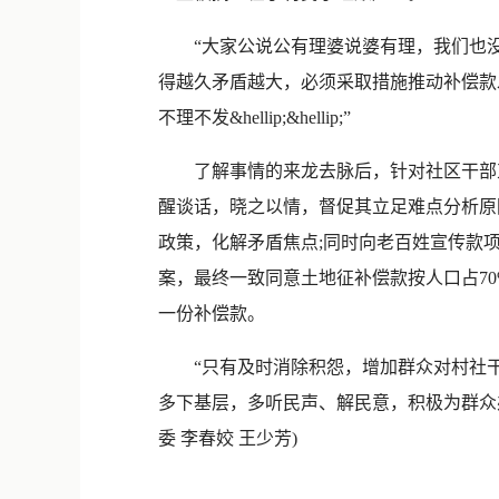
“大家公说公有理婆说婆有理，我们也没办
得越久矛盾越大，必须采取措施推动补偿款
不理不发&hellip;&hellip;”
了解事情的来龙去脉后，针对社区干部束
醒谈话，晓之以情，督促其立足难点分析原
政策，化解矛盾焦点;同时向老百姓宣传款
案，最终一致同意土地征补偿款按人口占70
一份补偿款。
“只有及时消除积怨，增加群众对村社干部的信
多下基层，多听民声、解民意，积极为群众办实
委 李春姣 王少芳)