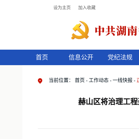
设为主页
加入收藏
首页
信息公开
党纪法规
领导机构
党内法规
监督曝光
执纪审查
廉润湖湘
资料库
工作程序
国家法律
信访举报
党纪政务处分
湖湘好家风
组织机构
纪法课堂
清风文苑
预
漫
当前位置：
首页
工作动态
一线快报
赫山区将治理工程