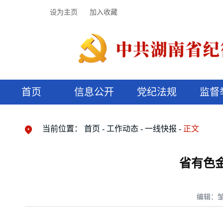
设为主页
加入收藏
首页
信息公开
党纪法规
监督
领导机构
党内法规
监督曝光
执纪审查
廉润湖湘
资料库
工作程序
国家法律
信访举报
党纪政务处分
湖湘好家风
组织机构
纪法课堂
清风文苑
预决算信
漫说纪法
当前位置：
首页
工作动态
一线快报
正文
省有色
编辑：