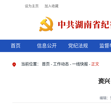
设为主页
加入收藏
首页
信息公开
党纪法规
监督
领导机构
党内法规
监督曝光
执纪审查
廉润湖湘
资料库
工作程序
国家法律
信访举报
党纪政务处分
湖湘好家风
组织机构
纪法课堂
清风文苑
预决算信
漫说纪法
当前位置：
首页
工作动态
一线快报
正文
资兴
编辑：