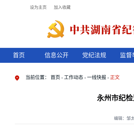
设为主页
加入收藏
首页
信息公开
党纪法规
监督
领导机构
党内法规
监督曝光
执纪审查
廉润湖湘
资料库
工作程序
国家法律
信访举报
党纪政务处分
湖湘好家风
组织机构
纪法课堂
清风文苑
预决算信
漫说纪法
当前位置：
首页
工作动态
一线快报
正文
永州市纪检
编辑：邹