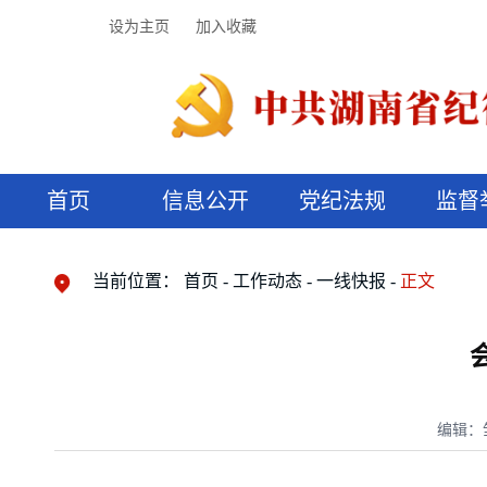
设为主页
加入收藏
首页
信息公开
党纪法规
监督
领导机构
党内法规
监督曝光
执纪审查
廉润湖湘
资料库
工作程序
国家法律
信访举报
党纪政务处分
湖湘好家风
组织机构
纪法课堂
清风文苑
预决算信
漫说纪法
当前位置：
首页
工作动态
一线快报
正文
编辑：