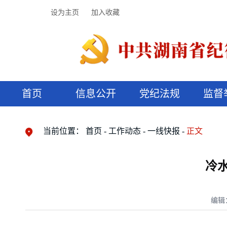
设为主页
加入收藏
首页
信息公开
党纪法规
监督
领导机构
党内法规
监督曝光
执纪审查
廉润湖湘
资料库
工作程序
国家法律
信访举报
党纪政务处分
湖湘好家风
组织机构
纪法课堂
清风文苑
预决算信
漫说纪法
当前位置：
首页
工作动态
一线快报
正文
冷水
编辑