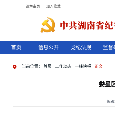
设为主页
加入收藏
首页
信息公开
党纪法规
监督
领导机构
党内法规
监督曝光
执纪审查
廉润湖湘
资料库
工作程序
国家法律
信访举报
党纪政务处分
湖湘好家风
组织机构
纪法课堂
清风文苑
预决算信
漫说纪法
当前位置：
首页
工作动态
一线快报
正文
娄星
编辑