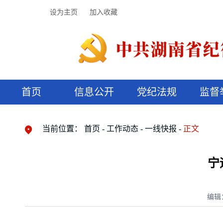
设为主页
加入收藏
首页
信息公开
党纪法规
监督
领导机构
党内法规
监督曝光
执纪审查
廉润湖湘
资料库
工作程序
国家法律
信访举报
党纪政务处分
湖湘好家风
组织机构
纪法课堂
清风文苑
预决算信
漫说纪法
当前位置：
首页
工作动态
一线快报
正文
宁
编辑