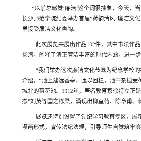
“以前总感觉‘廉洁’这个词很抽象，今天，
长沙师范学院纪委举办首届“荷韵清风”廉洁文化
里接受廉洁文化熏陶。
此次展览共展出作品102件，其中书法作品
扬清，阐释了清正廉洁丰富的时代内涵，进一步
“我们举办这次廉洁文化节既为纪念学校
介绍。“池上建远香亭，匝以回栏，池中杂植芰荷
城北的荷花池。1912年，著名教育家徐特立
杰”刘英等国之栋梁，涌现出柳直荀、陈章甫、蒋
展览还特别设置了党纪学习教育专区，展
漫画形式，宣传法纪法规，引导师生自觉筑牢廉