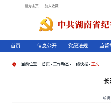
设为主页
加入收藏
首页
信息公开
党纪法规
监督
领导机构
党内法规
监督曝光
执纪审查
廉润湖湘
资料库
工作程序
国家法律
信访举报
党纪政务处分
湖湘好家风
组织机构
纪法课堂
清风文苑
预决算信
漫说纪法
当前位置：
首页
工作动态
一线快报
正文
长
编辑