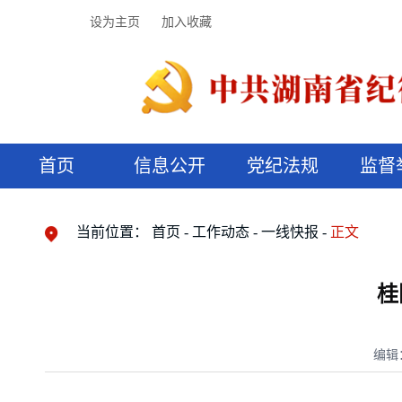
设为主页
加入收藏
首页
信息公开
党纪法规
监督
领导机构
党内法规
监督曝光
执纪审查
廉润湖湘
资料库
工作程序
国家法律
信访举报
党纪政务处分
湖湘好家风
组织机构
纪法课堂
清风文苑
预决算信
漫说纪法
当前位置：
首页
工作动态
一线快报
正文
桂
编辑