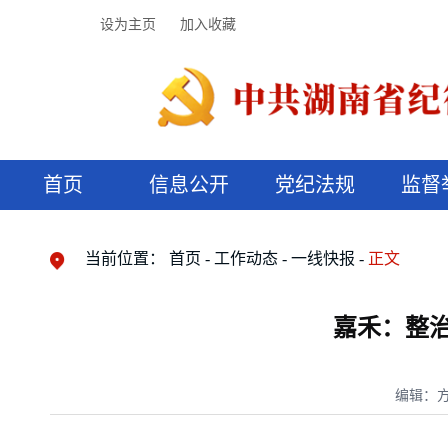
设为主页
加入收藏
首页
信息公开
党纪法规
监督
领导机构
党内法规
监督曝光
执纪审查
廉润湖湘
资料库
工作程序
国家法律
信访举报
党纪政务处分
湖湘好家风
组织机构
纪法课堂
清风文苑
预决算信
漫说纪法
当前位置：
首页
工作动态
一线快报
正文
嘉禾：整
编辑：