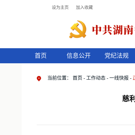
设为主页
加入收藏
首页
信息公开
党纪法规
领导机构
党内法规
监督曝光
执纪审查
廉润湖湘
资料库
工作程序
国家法律
信访举报
党纪政务处分
湖湘好家风
组织机构
纪法课堂
清风文苑
预
漫
当前位置：
首页
工作动态
一线快报
慈