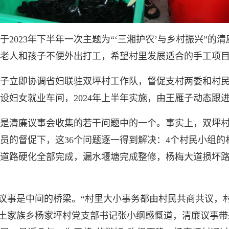
023年下半年一次主题为“‘三湘护农’与乡村振兴”的
老人和孩子不便外出打工，希望村里发展适合的手工项
立即协调省妇联驻双坪村工作队，督促支村两委和村民
设妇女就业车间，2024年上半年实施，由王雁子动态跟
廉议事会收集的若干问题中的一个。事实上，双坪村仅
员的督促下，这36个问题逐一得到解决：4个村民小组的村
道路硬化全部完成，漏水堰塘完成整修，杨梅大道损坏
议事是中间的桥梁。“村里大小事务都由村民共商共议，
和土家族乡杨家坪村党支部书记张小纲感慨道，清廉议事