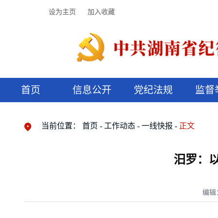
设为主页
加入收藏
首页
信息公开
党纪法规
监督
领导机构
党内法规
监督曝光
执纪审查
廉润湖湘
资料库
工作程序
国家法律
信访举报
党纪政务处分
湖湘好家风
组织机构
纪法课堂
清风文苑
预决算信
漫说纪法
当前位置：
首页
工作动态
一线快报
正文
汨罗：以
编辑