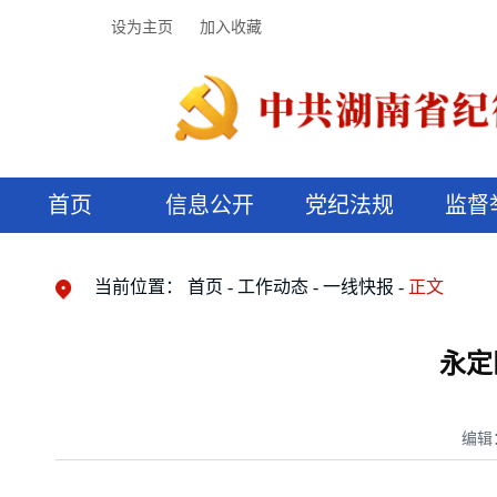
设为主页
加入收藏
首页
信息公开
党纪法规
监督
领导机构
党内法规
监督曝光
执纪审查
廉润湖湘
资料库
工作程序
国家法律
信访举报
党纪政务处分
湖湘好家风
组织机构
纪法课堂
清风文苑
预决算信
漫说纪法
当前位置：
首页
工作动态
一线快报
正文
永定
编辑