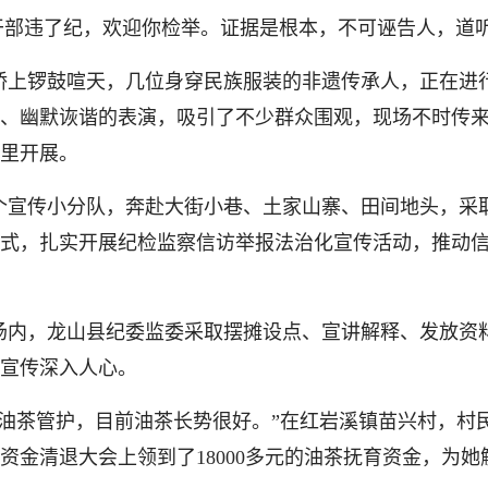
部违了纪，欢迎你检举。证据是根本，不可诬告人，道听途说不
桥上锣鼓喧天，几位身穿民族服装的非遗传承人，正在进行
、幽默诙谐的表演，吸引了不少群众围观，现场不时传
里开展。
个宣传小分队，奔赴大街小巷、土家山寨、田间地头，采取
式，扎实开展纪检监察信访举报法治化宣传活动，推动信
场内，龙山县纪委监委采取摆摊设点、宣讲解释、发放资
宣传深入人心。
行油茶管护，目前油茶长势很好。”在红岩溪镇苗兴村，村
资金清退大会上领到了18000多元的油茶抚育资金，为