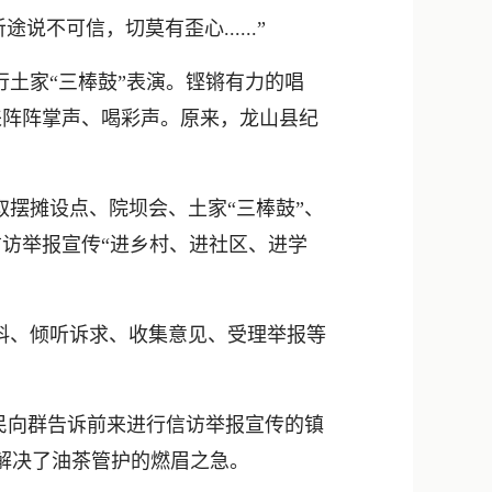
新浪微博
可信，切莫有歪心......”
QQ
土家“三棒鼓”表演。铿锵有力的唱
微信
来阵阵掌声、喝彩声。原来，龙山县纪
摆摊设点、院坝会、土家“三棒鼓”、
访举报宣传“进乡村、进社区、进学
料、倾听诉求、收集意见、受理举报等
民向群告诉前来进行信访举报宣传的镇
她解决了油茶管护的燃眉之急。