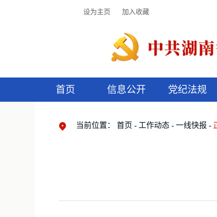
设为主页
加入收藏
首页
信息公开
党纪法规
领导机构
党内法规
监督曝光
执纪审查
廉润湖湘
资料库
工作程序
国家法律
信访举报
党纪政务处分
湖湘好家风
组织机构
纪法课堂
清风文苑
预
漫
当前位置：
首页
工作动态
一线快报