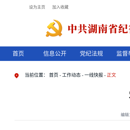
设为主页
加入收藏
首页
信息公开
党纪法规
监督
领导机构
党内法规
监督曝光
执纪审查
廉润湖湘
资料库
工作程序
国家法律
信访举报
党纪政务处分
湖湘好家风
组织机构
纪法课堂
清风文苑
预决算信
漫说纪法
当前位置：
首页
工作动态
一线快报
正文
编辑