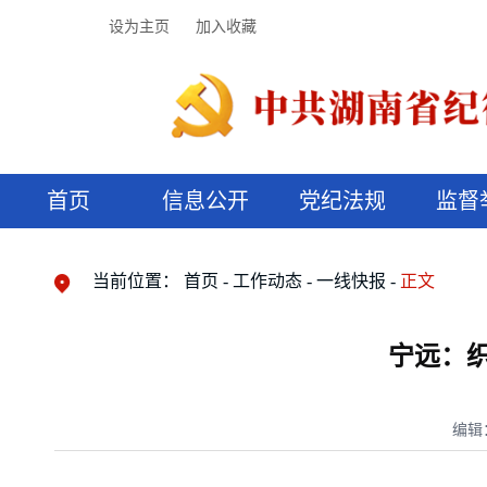
设为主页
加入收藏
首页
信息公开
党纪法规
监督
领导机构
党内法规
监督曝光
执纪审查
廉润湖湘
资料库
工作程序
国家法律
信访举报
党纪政务处分
湖湘好家风
组织机构
纪法课堂
清风文苑
预决算信
漫说纪法
当前位置：
首页
工作动态
一线快报
正文
宁远：织
编辑