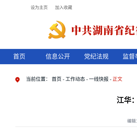
设为主页
加入收藏
首页
信息公开
党纪法规
监督
领导机构
党内法规
监督曝光
执纪审查
廉润湖湘
资料库
工作程序
国家法律
信访举报
党纪政务处分
湖湘好家风
组织机构
纪法课堂
清风文苑
预决算信
漫说纪法
当前位置：
首页
工作动态
一线快报
正文
江华
编辑