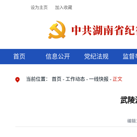
设为主页
加入收藏
首页
信息公开
党纪法规
监督
领导机构
党内法规
监督曝光
执纪审查
廉润湖湘
资料库
工作程序
国家法律
信访举报
党纪政务处分
湖湘好家风
组织机构
纪法课堂
清风文苑
预决算信
漫说纪法
当前位置：
首页
工作动态
一线快报
正文
武陵
编辑