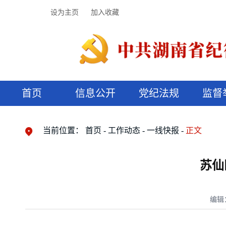
设为主页
加入收藏
首页
信息公开
党纪法规
监督
领导机构
党内法规
监督曝光
执纪审查
廉润湖湘
资料库
工作程序
国家法律
信访举报
党纪政务处分
湖湘好家风
组织机构
纪法课堂
清风文苑
预决算信
漫说纪法
当前位置：
首页
工作动态
一线快报
正文
苏仙
编辑