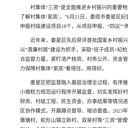
村集体“三资”是全面推进乡村振兴的重要物
了解村集体‘家底’。”6月21日，娄底市娄星
申报村级建设项目18个，从项目申报、“四议”
近年来，娄星区先后获评首批国家乡村振兴示
以“清廉村居”建设为抓手，采取“班子成员+纪检
合监督力量，紧盯清产核资、村务公开、资金管
力保障村集体“家底”看得住、用得好。
娄星区把监督融入基层治理全过程，有序推进基
小微权力规范运行程序开展监督，切实发挥好村级
财务、村级工程、民生资金、办事结果等情况进
区协作模式，开展蹲点督导、暗访督查。2023
雅塘村、蛇形山镇立新村、双泉村等“三资”管理情