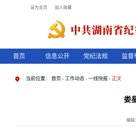
设为主页
加入收藏
首页
信息公开
党纪法规
监督
领导机构
党内法规
监督曝光
执纪审查
廉润湖湘
资料库
工作程序
国家法律
信访举报
党纪政务处分
湖湘好家风
组织机构
纪法课堂
清风文苑
预决算信
漫说纪法
当前位置：
首页
工作动态
一线快报
正文
娄
编辑