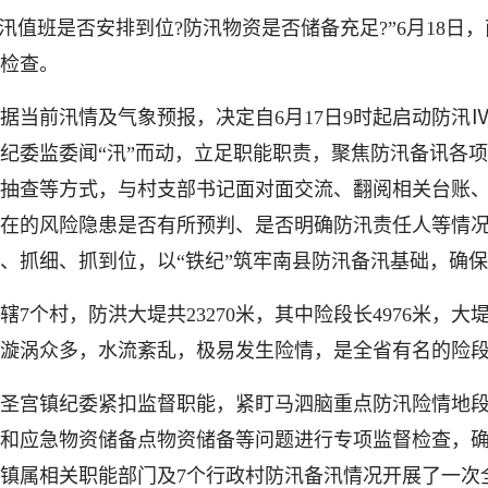
值班是否安排到位?防汛物资是否储备充足?”6月18日
检查。
前汛情及气象预报，决定自6月17日9时起启动防汛
纪委监委闻“汛”而动，立足职能职责，聚焦防汛备讯各
抽查等方式，与村支部书记面对面交流、翻阅相关台账
在的风险隐患是否有所预判、是否明确防汛责任人等情
、抓细、抓到位，以“铁纪”筑牢南县防汛备汛基础，确
村，防洪大堤共23270米，其中险段长4976米，大
漩涡众多，水流紊乱，极易发生险情，是全省有名的险
宫镇纪委紧扣监督职能，紧盯马泗脑重点防汛险情地段
和应急物资储备点物资储备等问题进行专项监督检查，
镇属相关职能部门及7个行政村防汛备汛情况开展了一次