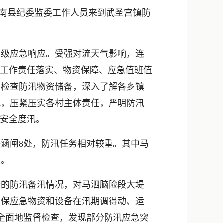
新浪微博
，南县纪委监委工作人员来到武圣宫镇防
QQ
微信
Ⅳ级应急响应。受强对流天气影响，连
项工作责任落实、物资保障、应急值班值
、检查防汛物资储备，深入了解各乡镇
况，压紧压实各村主体责任，严明防汛
保安全度汛。
堤涵闸8处，防汛任务相对较重。其中马
段。
的防汛备汛情况，对马泗脑险段大堤
确保应急物资和设备在汛期调得动、运
全面地监督检查，发现部分防汛应急突