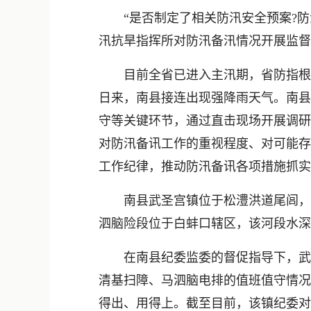
“是否制定了相关防汛安全预案?防汛
汛抗旱指挥所对防汛备汛情况开展监督
目前全省已进入主汛期，省防指根据当
日来，南县接连出现强降雨天气。南县
守等关键环节，通过直击现场开展调研
对防汛备讯工作的重视程度、对可能存
工作纪律，推动防汛备讯各项措施抓实
南县武圣宫镇位于松澧洪道尾闾，辖7个
泗脑险段位于白蚌口辖区，该河段水深
在南县纪委监委的督促指导下，武圣
清基扫障、马泗脑电排的值班值守情况
得出、用得上。截至目前，该镇纪委对