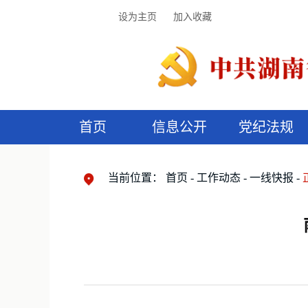
设为主页
加入收藏
首页
信息公开
党纪法规
领导机构
党内法规
监督曝光
执纪审查
廉润湖湘
资料库
工作程序
国家法律
信访举报
党纪政务处分
湖湘好家风
组织机构
纪法课堂
清风文苑
预
漫
当前位置：
首页
工作动态
一线快报