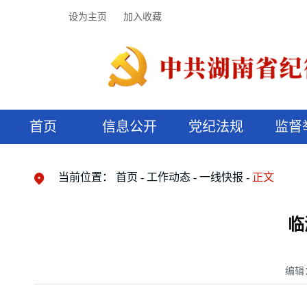
设为主页
加入收藏
首页
信息公开
党纪法规
监督
领导机构
党内法规
监督曝光
执纪审查
廉润湖湘
资料库
工作程序
国家法律
信访举报
党纪政务处分
湖湘好家风
组织机构
纪法课堂
清风文苑
预决算信
漫说纪法
当前位置：
首页
工作动态
一线快报
正文
临
编辑