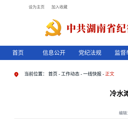
设为主页
加入收藏
首页
信息公开
党纪法规
监督
领导机构
党内法规
监督曝光
执纪审查
廉润湖湘
资料库
工作程序
国家法律
信访举报
党纪政务处分
湖湘好家风
组织机构
纪法课堂
清风文苑
预决算信
漫说纪法
当前位置：
首页
工作动态
一线快报
正文
冷水
编辑