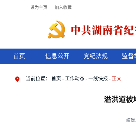
设为主页
加入收藏
首页
信息公开
党纪法规
监督
领导机构
党内法规
监督曝光
执纪审查
廉润湖湘
资料库
工作程序
国家法律
信访举报
党纪政务处分
湖湘好家风
组织机构
纪法课堂
清风文苑
预决算信
漫说纪法
当前位置：
首页
工作动态
一线快报
正文
溢洪道被堵
编辑