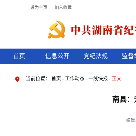
设为主页
加入收藏
首页
信息公开
党纪法规
监督
领导机构
党内法规
监督曝光
执纪审查
廉润湖湘
资料库
工作程序
国家法律
信访举报
党纪政务处分
湖湘好家风
组织机构
纪法课堂
清风文苑
预决算信
漫说纪法
当前位置：
首页
工作动态
一线快报
正文
南县：
编辑