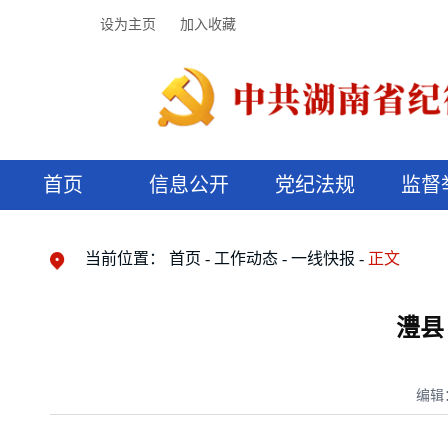
设为主页
加入收藏
首页
信息公开
党纪法规
监督
领导机构
党内法规
监督曝光
执纪审查
廉润湖湘
资料库
工作程序
国家法律
信访举报
党纪政务处分
湖湘好家风
组织机构
纪法课堂
清风文苑
预决算信
漫说纪法
当前位置：
首页
工作动态
一线快报
正文
澧县
编辑